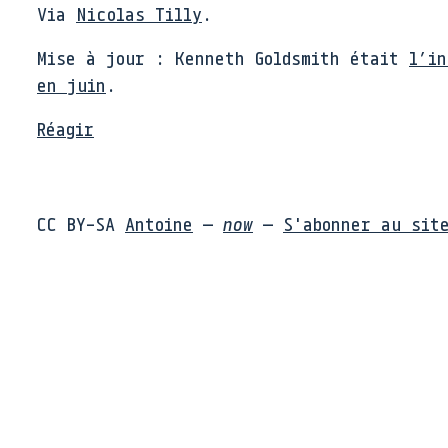
Via
Nicolas Tilly
.
Mise à jour : Kenneth Goldsmith était
l’i
en juin
.
Réagir
CC BY-SA
Antoine
—
now
—
S'abonner au sit