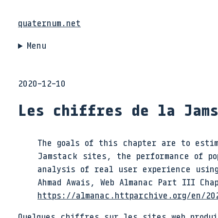
quaternum.net
Menu
2020-12-10
Les chiffres de la Jams
The goals of this chapter are to esti
Jamstack sites, the performance of po
analysis of real user experience usin
Ahmad Awais, Web Almanac Part III Cha
https://almanac.httparchive.org/en/20
Quelques chiffres sur les sites web produ