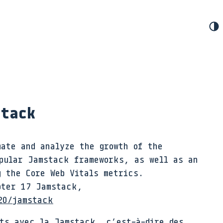
tack
mate and analyze the growth of the
pular Jamstack frameworks, as well as an
g the Core Web Vitals metrics.
pter 17 Jamstack,
20/jamstack
its avec la Jamstack, c’est-à-dire des