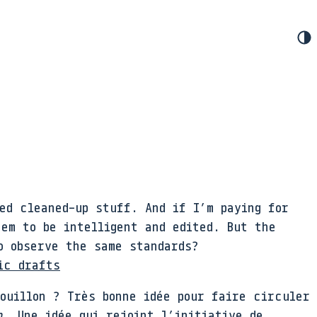
ed cleaned-up stuff. And if I’m paying for
em to be intelligent and edited. But the
o observe the same standards?
ic drafts
ouillon ? Très bonne idée pour faire circuler
n
. Une idée qui rejoint l’
initiative de