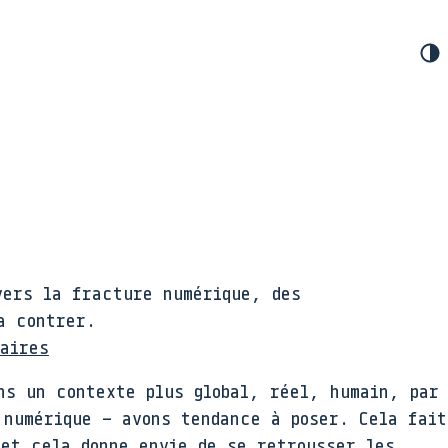
vers la fracture numérique, des
a contrer.
daires
ns un contexte plus global, réel, humain, par
 numérique – avons tendance à poser. Cela fait
 et cela donne envie de se retrousser les