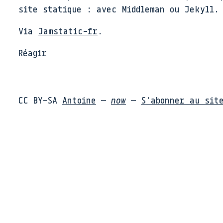
site statique : avec Middleman ou Jekyll.
Via
Jamstatic-fr
.
Réagir
CC BY-SA
Antoine
—
now
—
S'abonner au sit