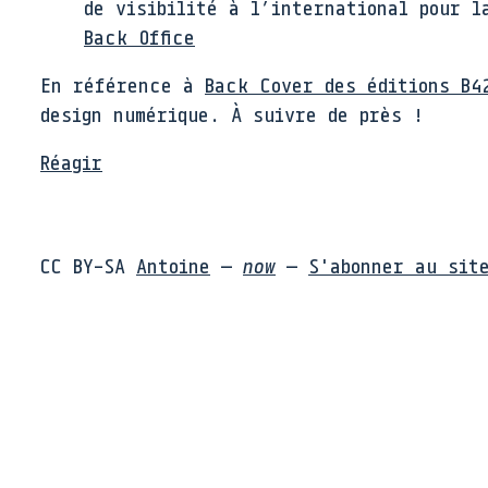
de visibilité à l’international pour l
Back Office
En référence à
Back Cover des éditions B4
design numérique. À suivre de près !
Réagir
CC BY-SA
Antoine
—
now
—
S'abonner au sit