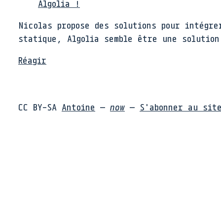
Algolia !
Nicolas propose des solutions pour intégr
statique, Algolia semble être une solutio
Réagir
CC BY-SA
Antoine
—
now
—
S'abonner au sit