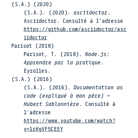
(S.A.) (2020)
(S.A.). (
2020
).
asciidoctor
.
Asciidoctor
. Consulté à l’adresse
https://github.com/asciidoctor/asc
iidoctor
Parisot (2018)
Parisot
,
T.
(
2018
).
Node.js:
Apprendre par la pratique
.
Eyrolles
.
(S.A.) (2016)
(S.A.). (
2016
).
Documentation as
code (expliqué à mon père) —
Hubert Sablonnière
. Consulté à
l’adresse
https://www.youtube.com/watch?
v=1rKgVF5CEEY