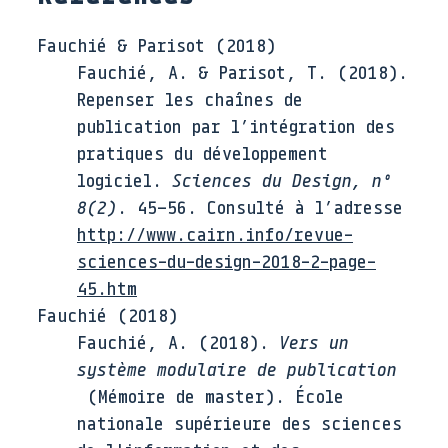
Fauchié & Parisot (2018)
Fauchié
,
A.
&
Parisot
,
T.
(
2018
).
Repenser les chaînes de
publication par l’intégration des
pratiques du développement
logiciel
.
Sciences du Design
, n°
8(2)
.
45–56
. Consulté à l’adresse
http://www.cairn.info/revue-
sciences-du-design-2018-2-page-
45.htm
Fauchié (2018)
Fauchié
,
A.
(
2018
).
Vers un
système modulaire de publication
(Mémoire de master)
.
École
nationale supérieure des sciences