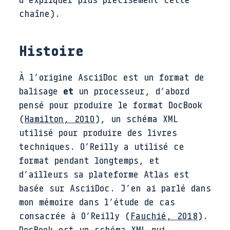
chaîne).
Histoire
À l’origine AsciiDoc est un format de
balisage
et
un processeur, d’abord
pensé pour produire le format DocBook
(
Hamilton
,
2010
)
, un schéma XML
utilisé pour produire des livres
techniques. O’Reilly a utilisé ce
format pendant longtemps, et
d’ailleurs sa plateforme Atlas est
basée sur AsciiDoc. J’en ai parlé dans
mon mémoire dans l’étude de cas
consacrée à O’Reilly
(
Fauchié
,
2018
)
.
DocBook est un schéma XML qui