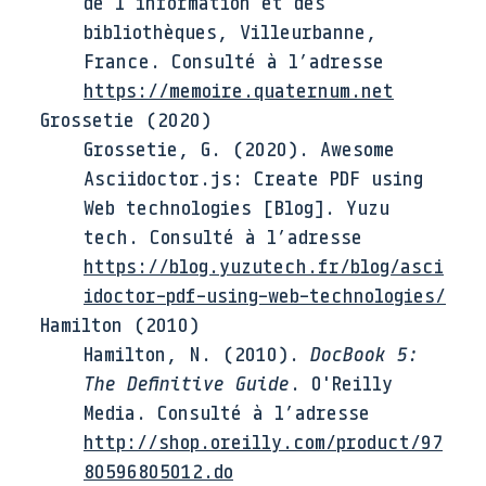
de l'information et des
bibliothèques
,
Villeurbanne,
France
. Consulté à l’adresse
https://memoire.quaternum.net
Grossetie (2020)
Grossetie
,
G.
(
2020
).
Awesome
Asciidoctor.js: Create PDF using
Web technologies
[Blog]
.
Yuzu
tech
. Consulté à l’adresse
https://blog.yuzutech.fr/blog/asci
idoctor-pdf-using-web-technologies/
Hamilton (2010)
Hamilton
,
N.
(
2010
).
DocBook 5:
The Definitive Guide
.
O'Reilly
Media
. Consulté à l’adresse
http://shop.oreilly.com/product/97
80596805012.do