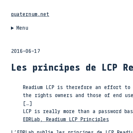
quaternum.net
Menu
2016-06-17
Les principes de LCP R
Readium LCP is therefore an effort to 
the rights owners and those of end us
[…]
LCP is really more than a password ba
EDRLab, Readium LCP Principles
L’
EDRLab
publie les principes de
LCP
Readiu