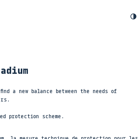
eadium
find a new balance between the needs of
ers.
sed protection scheme.
m, la mesure technique de protection pour les