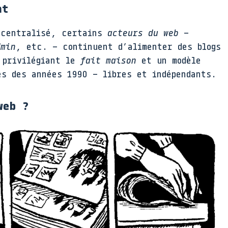
nt
décentralisé, certains
acteurs du web
–
dmin
, etc. – continuent d’alimenter des blogs
 privilégiant le
fait maison
et un modèle
es des années 1990 – libres et indépendants.
web ?