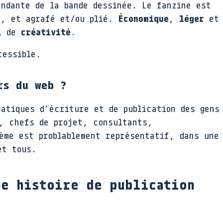
endante de la bande dessinée. Le fanzine est
c, et agrafé et/ou plié.
Économique
,
léger
et
el de
créativité
.
cessible.
rs du web ?
ratiques d’écriture et de publication des gens
s, chefs de projet, consultants,
ème est problablement représentatif, dans une
et tous.
ne histoire de publication