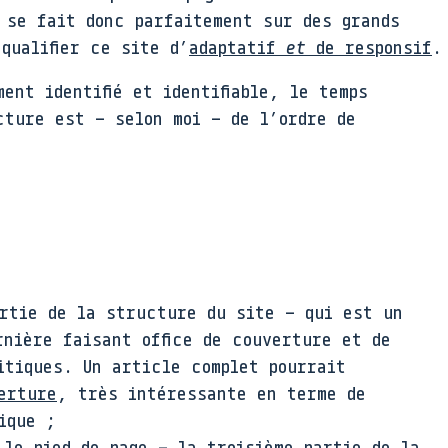
 se fait donc parfaitement sur des grands
qualifier ce site d’
adaptatif
et
de responsif
.
ent identifié et identifiable, le temps
cture est – selon moi – de l’ordre de
artie de la structure du site – qui est un
rnière faisant office de couverture et de
itiques. Un article complet pourrait
erture
, très intéressante en terme de
ique ;
 le pied de page – la troisième partie de la